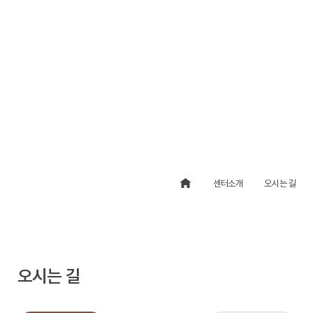
법무법인 성지파트너스를
찾아오시는 길을 안내해드립니다.
센터소개
오시는 길
오시는 길