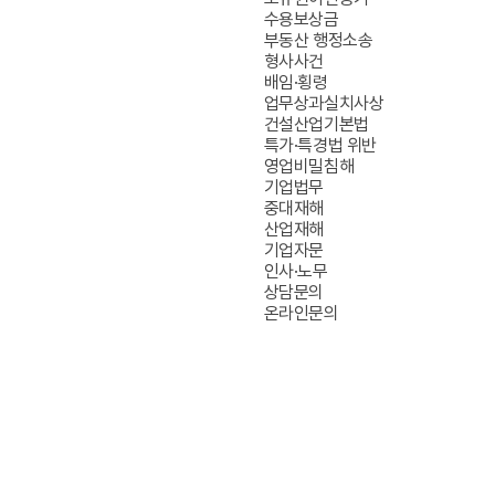
부동산
수용보상금
·
부동산 행정소송
기업법무
형사사건
센터
배임·횡령
업무상과실치사상
건설산업기본법
특가·특경법 위반
영업비밀침해
기업법무
중대재해
산업재해
기업자문
인사·노무
상담문의
온라인문의
OUR OFFICE