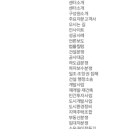
센터소개
센터소개
구성원소개
주요자문고객사
오시는 길
인사이트
성공사례
언론보도
법률칼럼
건설분쟁
공사대금
하도급분쟁
하자보수분쟁
일조·조망권 침해
건설 행정소송
개발사업
재개발·재건축
민간투자사업
도시개발사업
도시환경정비
메뉴보기
메뉴
지역주택조합
닫기
성지파트너스
부동산분쟁
건설
임대차분쟁
·
소유권이전등기