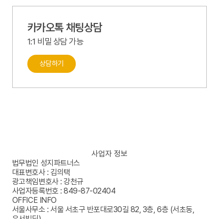
카카오톡 채팅상담
1:1 비밀 상담 가능
상담하기
성지파트너스
사업자 정보
건설
법무법인 성지파트너스
·
대표변호사 : 김의택
부동산
광고책임변호사 : 강천규
·
사업자등록번호 : 849-87-02404
기업법무
OFFICE INFO
센터
서울사무소 : 서울 서초구 반포대로30길 82, 3층, 6층 (서초동,
우서빌딩)